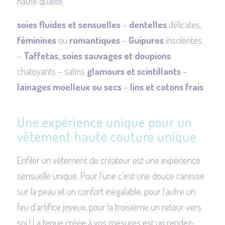
haute qualité.
soies fluides et sensuelles
–
dentelles
délicates,
féminines
ou
romantiques
–
Guipures
insolentes
–
Taffetas,
soies sauvages et doupions
chatoyants – satins
glamours et scintillants
–
lainages moelleux ou secs
–
lins et cotons frais
Une expérience unique pour un
vêtement haute couture unique
Enfiler un vêtement de créateur est une expérience
sensuelle unique. Pour l’une c’est une douce caresse
sur la peau et un confort inégalable, pour l’autre un
feu d’artifice joyeux, pour la troisième un retour vers
soi ! La tenue créée à vos mesures est un rendez-