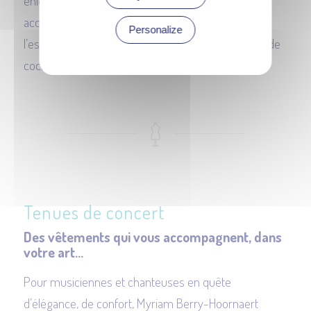
enlever la nature haute couture de son travail. Elle
accorde la même importance au confort qu’à
Personalize
l’esthétique. Chaque robe de cérémonie ou tenue de
cocktail est à l’image de votre désir de beauté.
Tenues de concert
Des vêtements qui vous accompagnent, dans
votre art…
Pour musiciennes et chanteuses en quête
d’élégance, de confort, Myriam Berry-Hoornaert