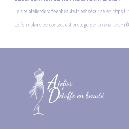
Le site atelierdetoffeenbeaute.fr est sécurisé en https (H
Le formulaire de contact est protégé par un anti-spam 