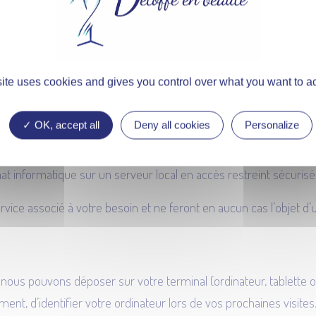
ur les fins suivantes :
siers prospects et clients, devis, livraison, facturation, paiement
s, voeux, newsletters, invitations événements…
site uses cookies and gives you control over what you want to ac
DMINISTRATIVE
OK, accept all
Deny all cookies
Personalize
ive (DUA) ou durée de conservation des données est de 10 ans ma
t informatique sur un serveur local en accès restreint sécurisé
vice associé à votre besoin et ne feront en aucun cas l’objet d’u
, nous pouvons déposer sur votre terminal (ordinateur, tablette ou
ment, d’identifier votre ordinateur lors de vos prochaines visit