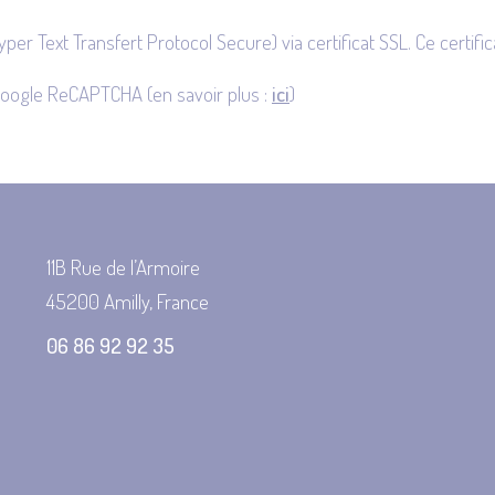
yper Text Transfert Protocol Secure) via certificat SSL. Ce certif
Google ReCAPTCHA (en savoir plus :
ici
)
11B Rue de l’Armoire
45200 Amilly, France
06 86 92 92 35