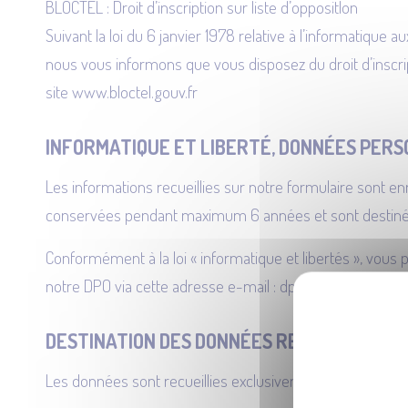
BLOCTEL : Droit d’inscription sur liste d’oppositIon
Suivant la loi du 6 janvier 1978 relative à l’informatique
nous vous informons que vous disposez du droit d’inscri
site www.bloctel.gouv.fr
INFORMATIQUE ET LIBERTÉ, DONNÉES PER
Les informations recueillies sur notre formulaire sont en
conservées pendant maximum 6 années et sont destinées
Conformément à la loi « informatique et libertés », vous
notre DPO via cette adresse e-mail :
dpo@atelierdetoffe
DESTINATION DES DONNÉES RECUEILLIES P
Les données sont recueillies exclusivement pour exploit