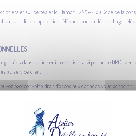
 aux fichiers et au libertés et loi Hamon L.223-2 du Code de la c
ption sur la liste d’opposition téléphonique au démarchage télé
SONNELLES
registrées dans un fichier informatisé suivi par notre DPO avec p
 au service client.
 pouvez exercer votre droit d’accès aux données vous concernant e
enbeaute.fr
AR D’ÉTOFFE EN BEAUTÉ
ation par D’ÉTOFFE EN BEAUTÉ. Elles ne sont pas vendues ou lo