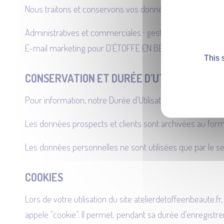
Nous traitons et conservons vos données personnelles po
Administratives et commerciales : gestion et suivi des dos
E-mail marketing pour D’ÉTOFFE EN BEAUTÉ : information
This 
CONSERVATION ET DURÉE D’UTILISATION A
Pour information, notre Durée d’Utilisation Administrat
Les données prospects et clients sont archivées au forma
Les données personnelles ne sont utilisées que par le ser
COOKIES
Lors de votre utilisation du site atelierdetoffeenbeaute.fr
appelé “cookie”. Il permet, pendant sa durée d’enregistre