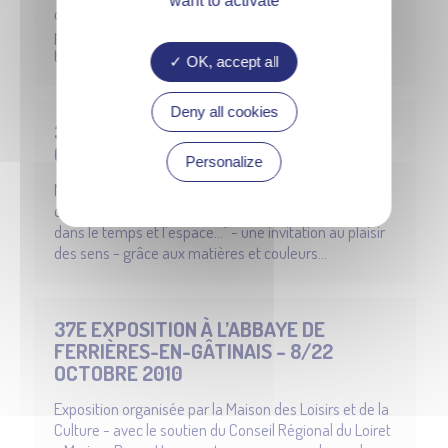
want to activate
costumière, fine psychologue, poète ou encore
philosophe, Myriam-Berry Hoornaert cumule les
talents...
OK, accept all
Deny all cookies
37E EXPOSITION DE FERRIÈRES-EN-
GÂTINAIS – OCTOBRE 2010
Personalize
Myriam Berry-Hoornaert, invitée d'honneur nous
confie : " Mes créations sont comme une traversée
dans le temps et l'espace…" - une invitation au plaisir
des sens - grâce aux matières et couleurs...
37E EXPOSITION À L’ABBAYE DE
FERRIÈRES-EN-GÂTINAIS – 8/22
OCTOBRE 2010
Exposition organisée par la Maison des Loisirs et de la
Culture - avec le soutien du Conseil Régional du Loiret