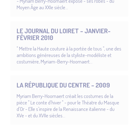
- Myriam Berry-Hoornaert expose - ses robes - du
Moyen Âge au XXIe siècle...
LE JOURNAL DU LOIRET – JANVIER-
FÉVRIER 2010
" Mettre la Haute couture à la portée de tous ", une des
ambitions généreuses de la styliste-modéliste et
costumière, Myriam-Berry-Hoornaert...
LA RÉPUBLIQUE DU CENTRE – 2009
Myriam Berry-Hoornaert créait les costumes de la
pièce " Le conte d'hiver " - pour le Théatre du Masque
d'Or - Elle s'inspire de la Renaissance italienne - du
XVe - et du XVIIe siècles...